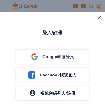
威士忌
7-11精品微醺威士忌拿鐵 - 加入不同威士忌也能
喝嗎?
登入/註冊
2023/12/26
0
335
0
0 人有興趣
0
發訊息
發訊息
Google帳號登入
恰吉的深夜酒館
67 篇文章
4 追蹤中
追蹤作者
Facebook帳號登入
帳號密碼登入/註冊