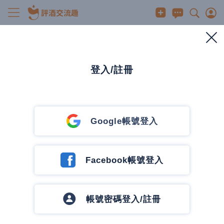
時事
PS5 Pro 數位版11/7上市, 24000元 你會買嗎?
2024/9/11
0
400
4
0 人有興趣
登入/註冊
0
發訊息
發訊息
喵A吉拉
Google帳號登入
26 篇文章
2 追蹤中
追蹤作者
Facebook帳號登入
帳號密碼登入/註冊