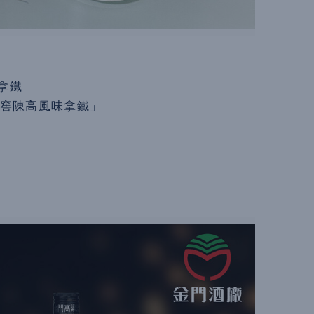
拿鐵
精品特窖陳高風味拿鐵」