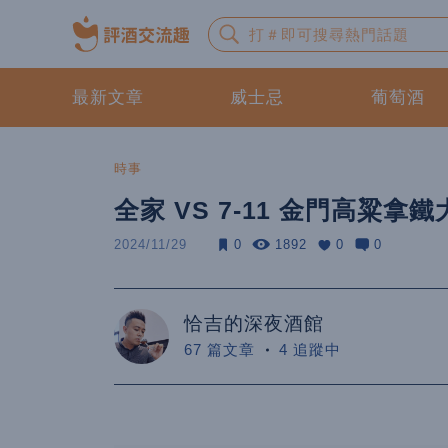
最新文章
威士忌
葡萄酒
時事
全家 VS 7-11 金門高粱
2024/11/29
0
1892
0
0
恰吉的深夜酒館
67 篇文章
4 追蹤中