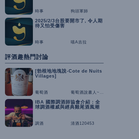
時事
狗頭軍師
2025/2/3台股要開市了, 令人期
待又怕受傷害
時事
喵A吉拉
評酒趣熱門討論
[勃根地地塊說-Cote de Nuits
Villages]
葡萄酒
葡萄酒說書人~咕嚕桑
IBA 國際調酒師協會介紹：全
球調酒權威與經典雞尾酒風潮
調酒
清酒120453