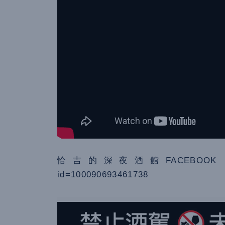
恰吉的深夜酒館FACEBOOK：https://w
id=100090693461738