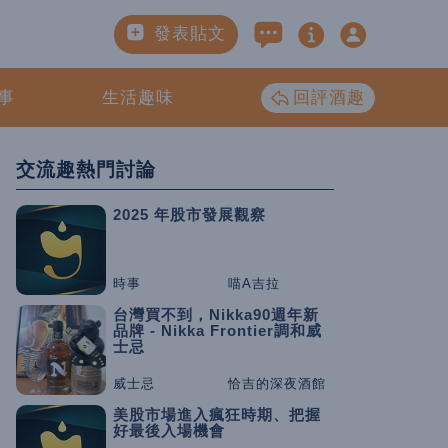
發表貼文
事
生活趣味
回評酒趣
交流趣熱門討論
2025 年股市發展觀察
時事
喵A吉拉
台灣買不到，Nikka90週年新
品牌 - Nikka Frontier調和威
士忌
威士忌
恰吉的深夜酒館
美股市場進入瘋狂時期、把握
好最後入場機會