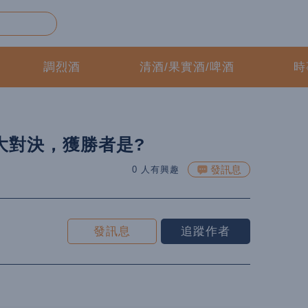
調烈酒
清酒/果實酒/啤酒
時
拿鐵大對決，獲勝者是?
發訊息
0 人有興趣
發訊息
追蹤作者