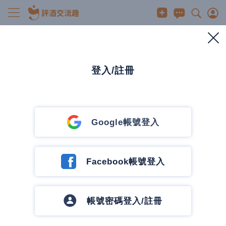
威士忌
絕版品&斷塞- 高原騎士16年單一麥芽威士忌
2023/6/9
0
380
0
0 人有興趣
登入/註冊
3
發訊息
發訊息
恰吉的深夜酒館
Google帳號登入
67 篇文章
4 追蹤中
追蹤作者
Facebook帳號登入
帳號密碼登入/註冊