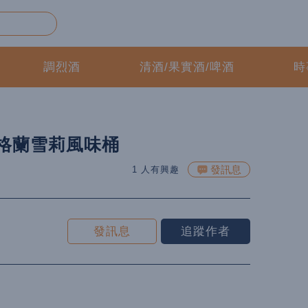
調烈酒
清酒/果實酒/啤酒
時
價格蘭雪莉風味桶
發訊息
1 人有興趣
發訊息
追蹤作者