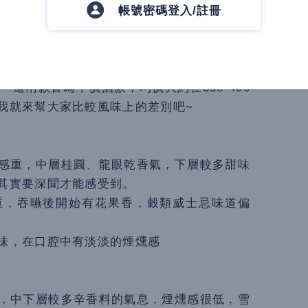
帳號密碼登入/註冊
一位石匠徒手建立了格蘭菲迪酒廠。 講到推
名單上，除了台灣人對年份的迷思外，消費者
赫有名的格蘭菲迪酒廠旗下的調和威士忌品牌 -
費者量身打造『格蘭8年雪莉風味桶』，這一款威士
 這兩款皆為平價酒款，均價大約在350-400
我就來幫大家比較風味上的差別吧~
感重，中層桂圓、龍眼乾香氣，下層較多甜味
其實要深聞才能感受到。
重，吞嚥後開始有花果香，穀類威士忌味道偏
味，在口腔中有淡淡的煙燻感
，中下層較多辛香料的氣息，煙燻感很低，雪