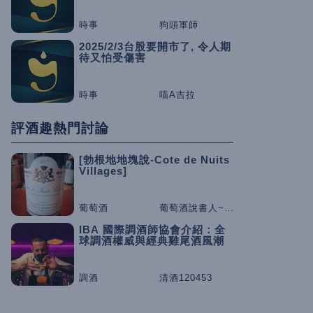
時事
狗頭軍師
2025/2/3台股要開市了, 令人期
待又怕受傷害
時事
喵A吉拉
評酒趣熱門討論
[勃根地地塊說-Cote de Nuits
Villages]
葡萄酒
葡萄酒說書人~咕嚕桑
IBA 國際調酒師協會介紹：全
球調酒權威與經典雞尾酒風潮
調酒
清酒120453