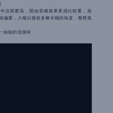
到
8年沒那麼高，開始吞嚥後果香感比較重，蘋
味偏重，入喉以後較多橡木桶的味道，整體風
一絲絲的泥煤味