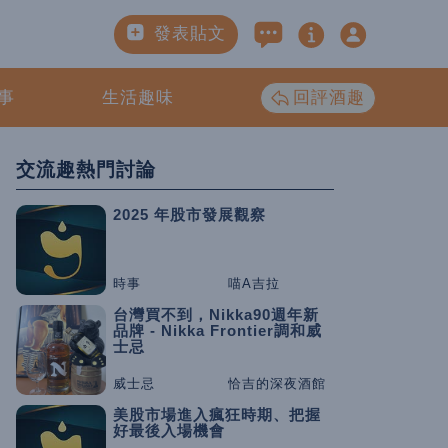
發表貼文
事
生活趣味
回評酒趣
交流趣熱門討論
2025 年股市發展觀察
時事
喵A吉拉
台灣買不到，Nikka90週年新
品牌 - Nikka Frontier調和威
士忌
威士忌
恰吉的深夜酒館
美股市場進入瘋狂時期、把握
好最後入場機會