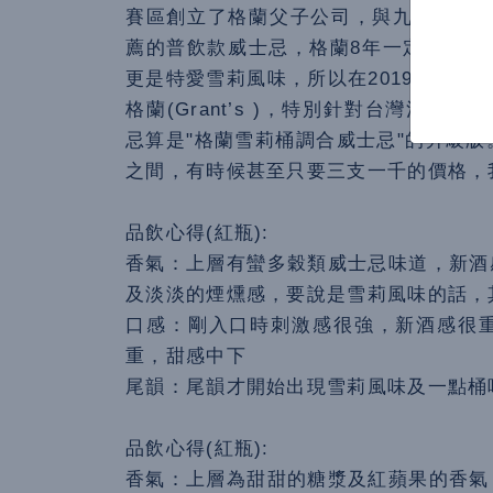
賽區創立了格蘭父子公司，與九個小孩和
薦的普飲款威士忌，格蘭8年一定會出現
更是特愛雪莉風味，所以在2019年，赫
格蘭(Grant’s )，特別針對台灣消
忌算是"格蘭雪莉桶調合威士忌"的升級版。
之間，有時候甚至只要三支一千的價格，
品飲心得(紅瓶):
香氣：上層有蠻多穀類威士忌味道，新酒
及淡淡的煙燻感，要說是雪莉風味的話，
口感：剛入口時刺激感很強，新酒感很
重，甜感中下
尾韻：尾韻才開始出現雪莉風味及一點桶
品飲心得(紅瓶):
香氣：上層為甜甜的糖漿及紅蘋果的香氣