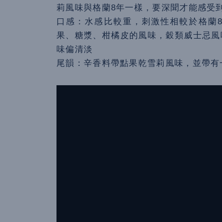
莉風味與格蘭8年一樣，要深聞才能感受
口感：水感比較重，刺激性相較於格蘭
果、糖漿、柑橘皮的風味，穀類威士忌風
味偏清淡
尾韻：辛香料帶點果乾雪莉風味，並帶有