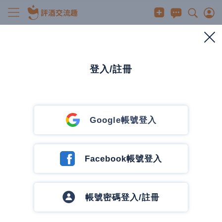
調烈酒
韭菜味還是人蔘味? 人蔘常見日期大公開 - 201
6千日醇百味人蔘
登入/註冊
2024/5/8
0
2198
0
0 人有興趣
0
發訊息
發訊息
Google帳號登入
恰吉的深夜酒館
67 篇文章
4 追蹤中
追蹤作者
Facebook帳號登入
帳號密碼登入/註冊