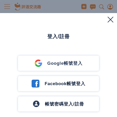
清酒/果實酒/啤酒
從墨西哥到台灣：龍舌蘭酒的異國魅力與市場新
寵
登入/註冊
2024/8/21
0
266
0
0 人有興趣
0
發訊息
發訊息
Google帳號登入
SHIBA
10 篇文章
0 追蹤中
追蹤作者
Facebook帳號登入
帳號密碼登入/註冊