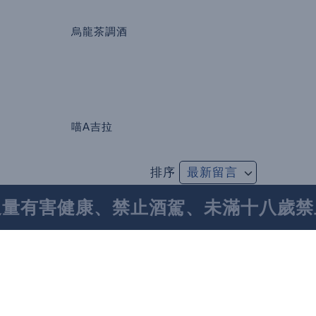
烏龍茶調酒
喵A吉拉
排序
過量有害健康、禁止酒駕、未滿十八歲禁