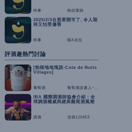
時事
狗頭軍師
2025/2/3台股要開市了, 令人期
待又怕受傷害
時事
喵A吉拉
評酒趣熱門討論
[勃根地地塊說-Cote de Nuits
Villages]
葡萄酒
葡萄酒說書人~咕嚕桑
IBA 國際調酒師協會介紹：全
球調酒權威與經典雞尾酒風潮
調酒
清酒120453