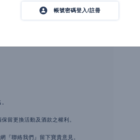
酒款消費)
帳號密碼登入/註冊
名。
酒保留更換活動及酒款之權利。
軟木塞官網『聯絡我們』留下寶貴意見。