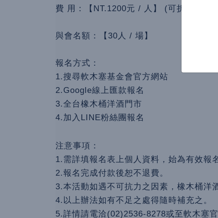
費 用：【NT.1200元 / 人】 (可折抵指定
與會名額：【30人 / 場】
報名方式：
1.搜尋軟木塞基金會官方網站
2.Google線上匯款報名
3.全台橡木桶洋酒門市
4.加入LINE粉絲團報名
注意事項：
1.需詳填報名表上個人資料，始為有效報
2.報名完成付款後恕不退費。
3.本活動如遇不可抗力之因素，橡木桶洋
4.以上辦法如有不足之處得隨時補充之。
5.詳情請電洽(02)2536-8278或至