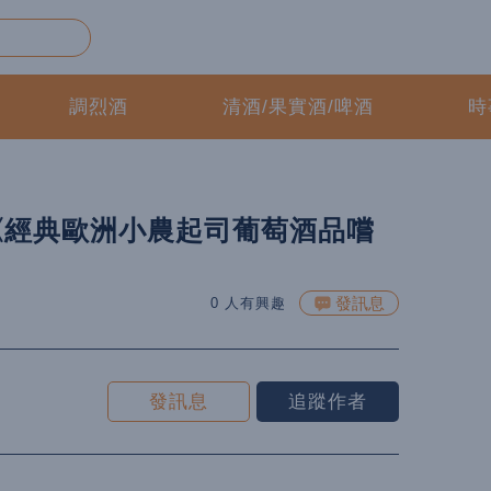
調烈酒
清酒/果實酒/啤酒
時
《經典歐洲小農起司葡萄酒品嚐
發訊息
0 人有興趣
發訊息
追蹤作者