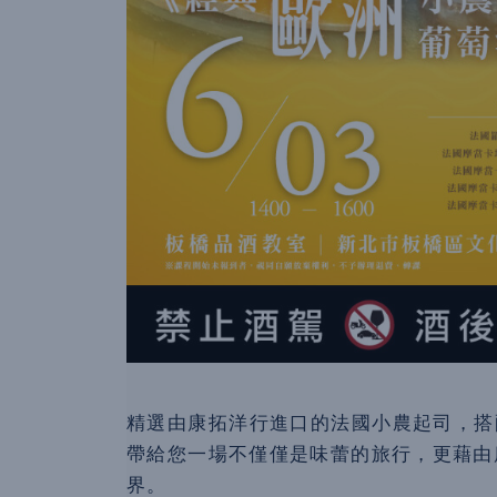
精選由康拓洋行進口的法國小農起司，搭配法
帶給您一場不僅僅是味蕾的旅行，更藉由
界。