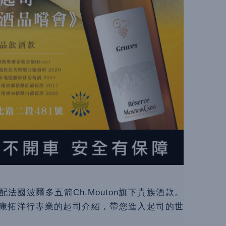
國波爾多五箭Ch.Mouton旗下貴族酒款。
康拓洋行專業的起司介紹，帶您進入起司的世