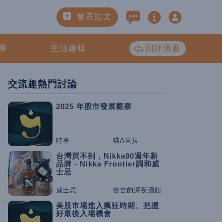
發表貼文
事
生活趣味
回評酒趣
交流趣熱門討論
2025 年股市發展觀察
時事
喵A吉拉
台灣買不到，Nikka90週年新
品牌 - Nikka Frontier調和威
士忌
威士忌
恰吉的深夜酒館
美股市場進入瘋狂時期、把握
好最後入場機會