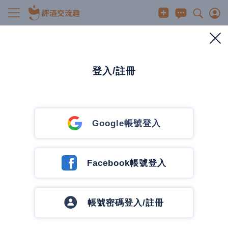
清酒/果實酒/啤酒
原來 評酒趣 有出App！！
2023/8/29
0
406
2
1 人有興趣
登入/註冊
3
發訊息
發訊息
我沒醉 我沒醉
Google帳號登入
1 篇文章
0 追蹤中
追蹤作者
這幾隨手在App Store 打上評酒趣結果發現！他們竟
Facebook帳號登入
然有出App ，真的有點嚇到！
在使用上比網頁版更加直覺，打文章也比較方便，
無
帳號密碼登入/註冊
論是創作者或讀者都相當值得下載。