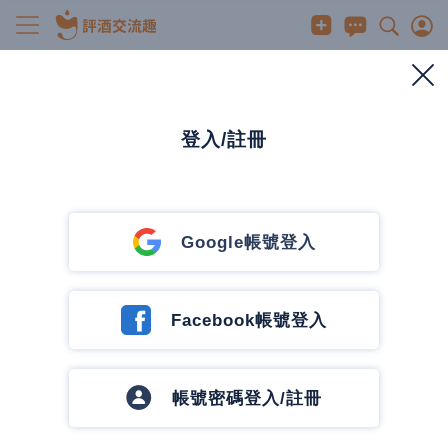
清酒/果實酒/啤酒
泡麵也能很微醺！「大食客 威士忌雞湯麵」！
加入「蘇格蘭王泥煤威士忌」的酒香泡麵！
登入/註冊
2023/11/14
0
1912
1
0 人有興趣
3
發訊息
發訊息
Google帳號登入
當然男人喝醉時
3 篇文章
1 追蹤中
追蹤作者
Facebook帳號登入
最近許多朋友都在分享一款以「
蘇格蘭王泥煤威士
忌」入酒的泡麵！過去僅有品嚐過台酒推出的「
花雕
雞麵」，濃郁的湯頭配上道地的花雕料理酒，真的相
帳號密碼登入/註冊
當絕配。 因此這次難得在7-11看到以蘇格蘭威士忌
入酒的泡麵，那肯定要來嘗試一下！