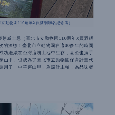
市立動物園110週年X買酒網聯名紀念酒）
麥芽威士忌（臺北市立動物園110週年X買酒網
次的酒標！臺北市立動物園在這30多年的時間
成功繼續在台灣這塊土地中生存，甚至也攜手
穿山甲」也成為了臺北市立動物園保育計畫代
運用了「中華穿山甲」為設計主軸，為品味者