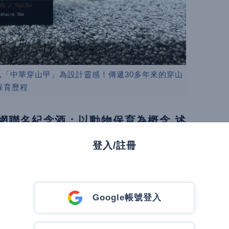
 以「中華穿山甲」為設計靈感！傳遞30多年來的穿山
保育歷程
酒網聯名紀念酒：以動物保育為概念 述
登入/註冊
是臺北市立動物園不斷在推行的重要方向，多
中做出貢獻，並讓這裡成為許多台灣人心中重
Google帳號登入