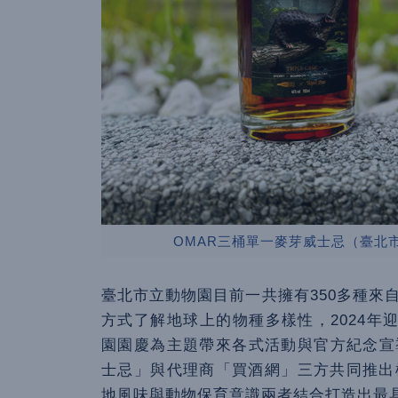
OMAR三桶單一麥芽威士忌（臺北
臺北市立動物園目前一共擁有350多種來
方式了解地球上的物種多樣性，2024年
園園慶為主題帶來各式活動與官方紀念宣
士忌」與代理商「買酒網」三方共同推出
地風味與動物保育意識兩者結合打造出最