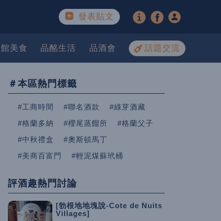
發表貼文
餐館美食
品酩生活
品酒會
話題交流
＃本區熱門標籤
#工商時間
#聯名酒款
#綠芽酒藏
#格蘭多納
#櫻尾蒸餾所
#格蘭父子
#中秋禮盒
#奧斯頓馬丁
#美商百富門
#輕泥煤蘇玳桶
評酒趣熱門討論
[勃根地地塊說-Cote de Nuits
Villages]