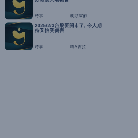
時事
狗頭軍師
2025/2/3台股要開市了, 令人期
待又怕受傷害
時事
喵A吉拉