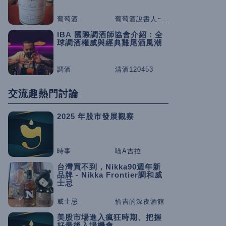
葡萄酒
葡萄酒說書人~咕嚕桑
IBA 國際調酒師協會介紹：全
球調酒權威與經典雞尾酒風潮
調酒
清酒120453
交流趣熱門討論
2025 年股市發展觀察
時事
喵A吉拉
台灣買不到，Nikka90週年新
品牌 - Nikka Frontier調和威
士忌
威士忌
恰吉的深夜酒館
美股市場進入瘋狂時期、把握
好最後入場機會