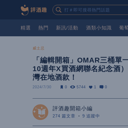
精選
熱門
新訊/活動
酒類小知識
葡
威士忌
「編輯開箱」OMAR三桶單
10週年X買酒網聯名紀念酒
灣在地酒款！
2024/7/30
0
5744
1
0
評酒趣開箱小編
274 篇文章
9 追蹤中