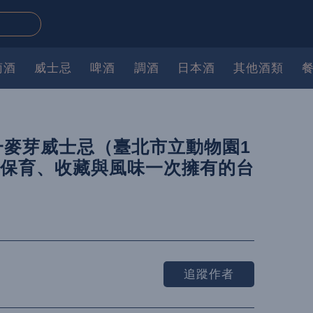
萄酒
威士忌
啤酒
調酒
日本酒
其他酒類
一麥芽威士忌（臺北市立動物園1
）保育、收藏與風味一次擁有的台
追蹤作者