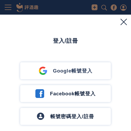
威士忌
人頭馬君度集團 醉秋月圓佳節禮獻！「人頭
馬」「布萊迪」中秋雙瓶禮盒 袋酩共飲醉享時
登入/註冊
光 限時買就抽 iPhone15 Pro 等精彩品牌好禮
2024/8/9
0
423
0
1
評酒趣官方小編
Google帳號登入
追蹤作者
2110 篇文章
45 追蹤中
Facebook帳號登入
【人頭馬、布萊迪「中秋限定禮盒」邀您醉
月微醺，共享酩品，還能參加限時抽好禮】
帳號密碼登入/註冊
適逢 2024 中秋佳節，人頭馬君度集團旗下雙品牌，
禮獻中秋佳節限定禮盒，佳節共賞酩品，送禮自用皆