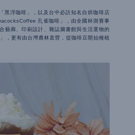
「黑浮咖啡」，以及台中必訪知名自烘咖啡店
PeacocksCoffee 孔雀咖啡」，由全國杯測賽事
ee」，結合藝廊、印刷設計、雜誌圖書館與生活選物的
LDG.」，更有由台灣農林直營，從咖啡豆開始種植