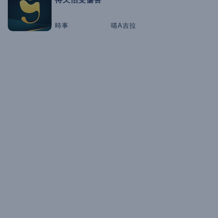
時事
喵A吉拉