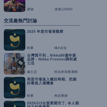
調酒
清酒120453
交流趣熱門討論
2025 年股市發展觀察
時事
喵A吉拉
台灣買不到，Nikka90週年新
品牌 - Nikka Frontier調和威
士忌
威士忌
恰吉的深夜酒館
美股市場進入瘋狂時期、把握
好最後入場機會
時事
狗頭軍師
2025/2/3台股要開市了, 令人期
待又怕受傷害