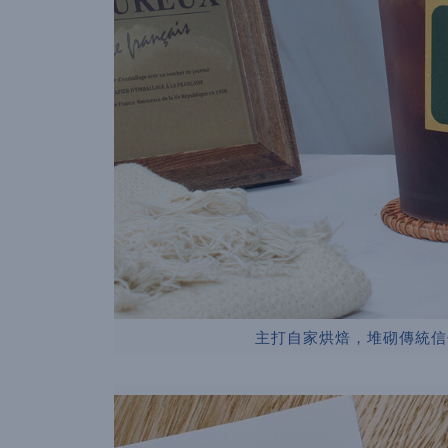
主打自家烘焙，堆砌傳統信