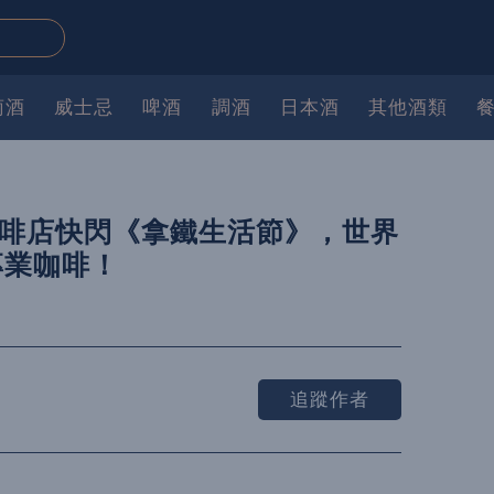
萄酒
威士忌
啤酒
調酒
日本酒
其他酒類
氣咖啡店快閃《拿鐵生活節》，世界
專業咖啡！
追蹤作者