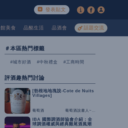
發表貼文
餐館美食
品酩生活
品酒會
話題交流
＃本區熱門標籤
#城市好酒
#中秋禮盒
#工商時間
評酒趣熱門討論
[勃根地地塊說-Cote de Nuits
Villages]
葡萄酒
葡萄酒說書人~咕嚕桑
IBA 國際調酒師協會介紹：全
球調酒權威與經典雞尾酒風潮