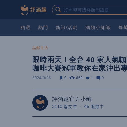
精選
熱門
新訊/活動
酒類小知識
葡
品酩生活
限時兩天！全台 40 家人
咖啡大賽冠軍教你在家沖出
2024/9/26
0
669
1
0
評酒趣官方小編
2110 篇文章
45 追蹤中