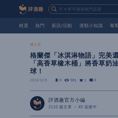
精選
熱門
新訊/活動
酒類小知識
葡
威士忌
格蘭傑「冰淇淋物語」完美還
「高香草橡木桶」將香草奶油
球！
2024/11/8
0
381
1
0
評酒趣官方小編
2110 篇文章
45 追蹤中