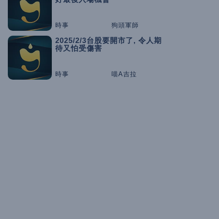
時事
狗頭軍師
2025/2/3台股要開市了, 令人期
待又怕受傷害
時事
喵A吉拉