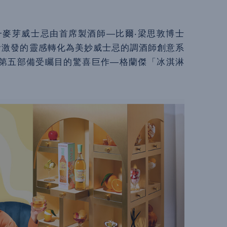
）單一麥芽威士忌由首席製酒師—比爾‧梁思敦博士
每一個生活激發的靈感轉化為美妙威士忌的調酒師創意系
第五部備受矚目的驚喜巨作—格蘭傑「冰淇淋