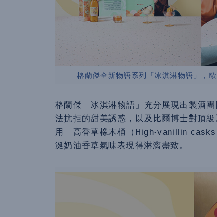
格蘭傑全新物語系列「冰淇淋物語」，歐
格蘭傑「冰淇淋物語」充分展現出製酒團
法抗拒的甜美誘惑，以及比爾博士對頂級
用「高香草橡木桶（High-vanillin
涎奶油香草氣味表現得淋漓盡致。