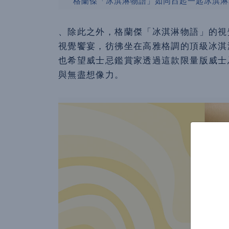
格蘭傑「冰淇淋物語」如同舀起一匙冰淇淋
、除此之外，格蘭傑「冰淇淋物語」的視
視覺饗宴，彷彿坐在高雅格調的頂級冰淇
也希望威士忌鑑賞家透過這款限量版威士
與無盡想像力。