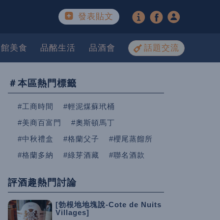
發表貼文
餐館美食
品酩生活
品酒會
話題交流
＃本區熱門標籤
#工商時間
#輕泥煤蘇玳桶
#美商百富門
#奧斯頓馬丁
#中秋禮盒
#格蘭父子
#櫻尾蒸餾所
#格蘭多納
#綠芽酒藏
#聯名酒款
評酒趣熱門討論
[勃根地地塊說-Cote de Nuits
Villages]