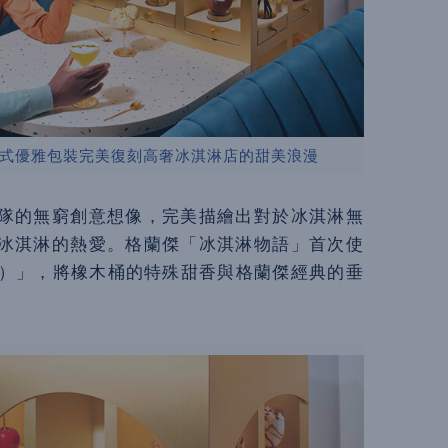
式優雅包裝完美復刻高奢冰淇淋店的甜美浪漫
隊的無窮創意想像，完美描繪出對於冰淇淋無
冰淇淋的熱愛。格蘭傑「冰淇淋物語」首次使
 casks）」，將橡木桶的特殊甜香與格蘭傑經典的垂