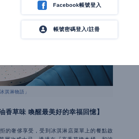
Facebook帳號登入
帳號密碼登入/註冊
冰淇淋物語」
油香草味 喚醒最美好的幸福回憶】
抗拒的奢侈享受，受到冰淇淋店菜單上的餐點啟