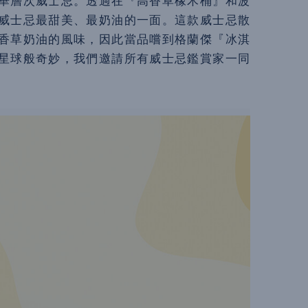
華層次威士忌。透過在『高香草橡木桶』和波
威士忌最甜美、最奶油的一面。這款威士忌散
香草奶油的風味，因此當品嚐到格蘭傑『冰淇
星球般奇妙，我們邀請所有威士忌鑑賞家一同