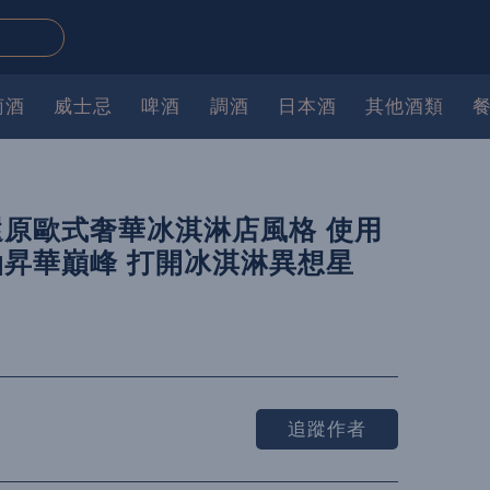
萄酒
威士忌
啤酒
調酒
日本酒
其他酒類
原歐式奢華冰淇淋店風格 使用
昇華巔峰 打開冰淇淋異想星
追蹤作者