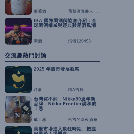
葡萄酒
葡萄酒說書人~咕嚕桑
IBA 國際調酒師協會介紹：全
球調酒權威與經典雞尾酒風潮
調酒
清酒120453
交流趣熱門討論
2025 年股市發展觀察
時事
喵A吉拉
台灣買不到，Nikka90週年新
品牌 - Nikka Frontier調和威
士忌
威士忌
恰吉的深夜酒館
美股市場進入瘋狂時期、把握
好最後入場機會