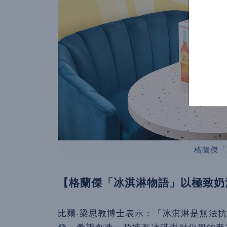
格蘭傑「
【格蘭傑「冰淇淋物語」以極致奶
比爾‧梁思敦博士表示：「冰淇淋是無法