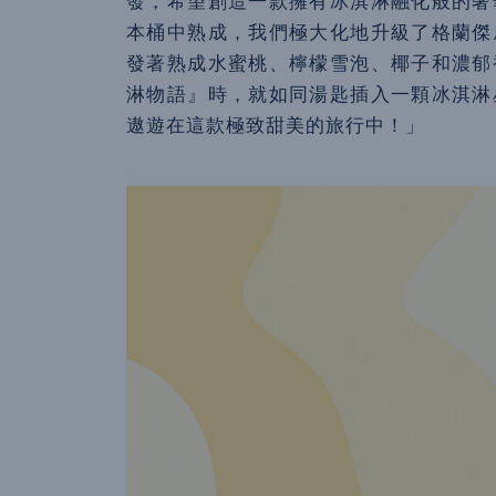
發，希望創造一款擁有冰淇淋融化般的奢
本桶中熟成，我們極大化地升級了格蘭傑
發著熟成水蜜桃、檸檬雪泡、椰子和濃郁
淋物語』時，就如同湯匙插入一顆冰淇淋
遨遊在這款極致甜美的旅行中！」