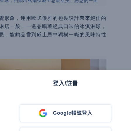
星球，凸顯出格蘭傑威士忌最甜美、誘惑的一面
覺形象，運用歐式優雅的包裝設計帶來絕佳的
淋店一般，一邊品嚐著經典口味的冰淇淋球，
忌，能夠品嘗到威士忌中獨樹一幟的風味特性
登入/註冊
Google帳號登入