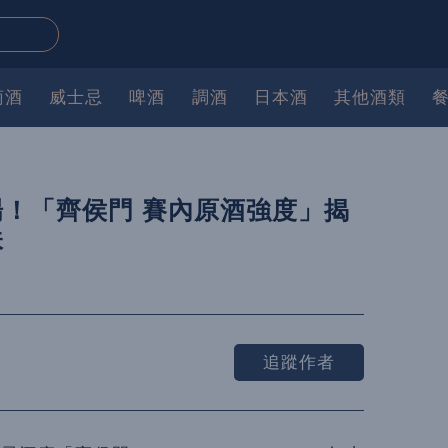
萄酒
威士忌
啤酒
調酒
日本酒
其他酒類
！「齊侯門 賽內原酒強度」揭
味
追蹤作者