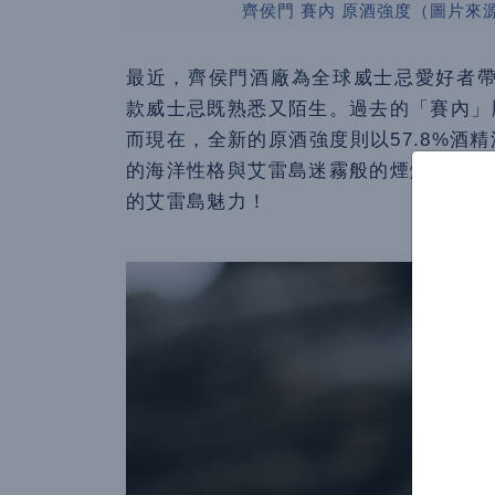
齊侯門 賽內 原酒強度（圖片來源：KIL
最近，齊侯門酒廠為全球威士忌愛好者帶
款威士忌既熟悉又陌生。過去的「賽內」
而現在，全新的原酒強度則以57.8%酒
的海洋性格與艾雷島迷霧般的煙燻氣息，
的艾雷島魅力！