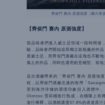
齊侯門 賽內 原酒強度（圖片來源：KIL
【齊侯門 賽內 原酒強度】
當品味者們進入威士忌領域一段時間後
驗，品味者們開始追尋獨立裝瓶廠的作品
度威士忌，而齊侯門酒廠在這塊也不斷地
風土的作品，同時也運用創意桶型、當地
這次酒廠帶來的「
齊侯門 賽內 原酒強
程，以齊侯門酒廠北邊的海灣「
Sanaigm
受到海洋淬煉的環境印象但入酒體中。
O
loroso
雪莉桶進行熟成，在桶陳上有將
進行稀釋，以酒精濃度57.8%的表達原