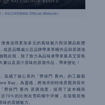
CHOMAN Official Website）
，便會追尋更加多元的風味魅力與深層品飲體
，或是品嚐威士忌品牌帶來單桶作品與原酒強
挑戰自我，除了致力為品味者帶來最具艾雷島
大麥以及原汁原味的原酒作品，帶來變化！
度」延續了核心系列「齊侯門 賽內」的工藝製
ore Bay
」為靈感，將海岸的特殊景觀與長年
「齊侯門 賽內 原酒強度」採用了波本桶與
近70％的比例在雪莉桶中淬煉，在裝瓶前無
汁原味的震撼魅力。