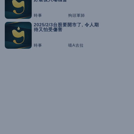
時事
狗頭軍師
2025/2/3台股要開市了, 令人期
待又怕受傷害
時事
喵A吉拉