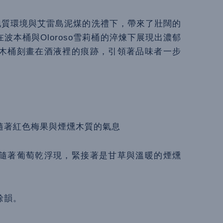
地質環境與艾雷島泥煤的洗禮下，帶來了壯闊的
本桶與Oloroso雪莉桶的淬煉下展現出濃郁
木桶刻畫在酒液裡的痕跡，引領著品味者一步
隨著紅色梅果與煙燻木質的氣息
隨著葡萄乾浮現，緊接著是甘草與溫暖的煙燻
餘韻。