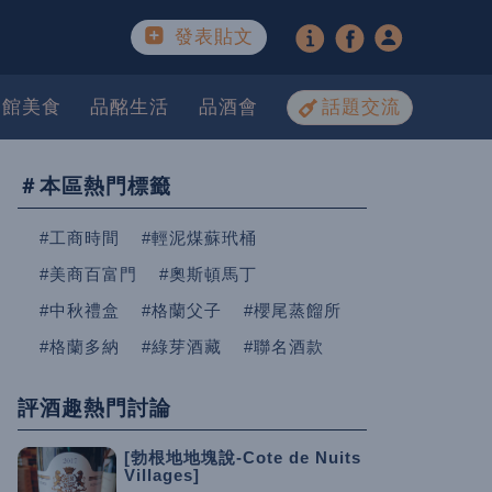
發表貼文
餐館美食
品酩生活
品酒會
話題交流
＃本區熱門標籤
#工商時間
#輕泥煤蘇玳桶
#美商百富門
#奧斯頓馬丁
#中秋禮盒
#格蘭父子
#櫻尾蒸餾所
#格蘭多納
#綠芽酒藏
#聯名酒款
評酒趣熱門討論
[勃根地地塊說-Cote de Nuits
Villages]