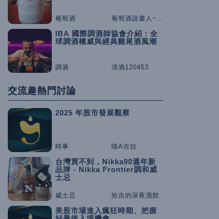
葡萄酒
葡萄酒說書人~咕嚕桑
IBA 國際調酒師協會介紹：全
球調酒權威與經典雞尾酒風潮
調酒
清酒120453
交流趣熱門討論
2025 年股市發展觀察
時事
喵A吉拉
台灣買不到，Nikka90週年新
品牌 - Nikka Frontier調和威
士忌
威士忌
恰吉的深夜酒館
美股市場進入瘋狂時期、把握
好最後入場機會