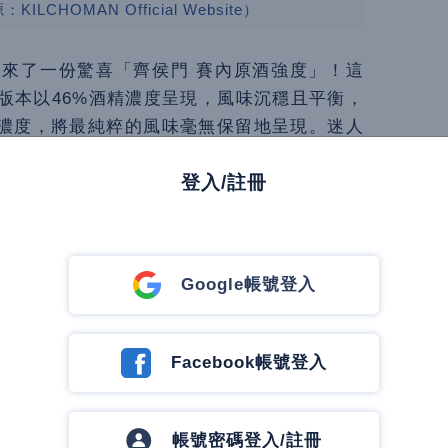
CHOMAN Official Website）
來了一份驚喜「齊侯門 賽內原酒強度」！這
版本以46%酒精濃度呈現，風味沉穩且平衡，
精濃度，將最純粹的風味毫無保留地呈現。迷人
將帶領品味者深入探索齊侯門酒廠那無與倫比
登入/註冊
Google帳號登入
Facebook帳號登入
帳號密碼登入/註冊