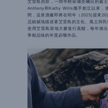
艾雷島西部，一間年輕卻備受矚目的威士忌酒
Anthony和Kathy Wills攜手創
間，這座酒廠即將在明年（2025)迎來
忌細膩地描述著艾雷島的文化、風土與民
使用艾雷島當地大麥進行蒸餾，每年推出
爭相品味的年度必嚐作品。