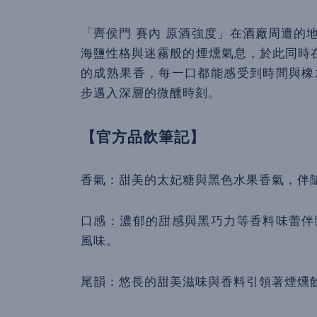
「齊侯門 賽內 原酒強度」在酒廠周遭的
海鹽性格與迷霧般的煙燻氣息，於此同時在波
的成熟果香，每一口都能感受到時間與橡
步邁入深層的微醺時刻。
【官方品飲筆記】
香氣：甜美的太妃糖與黑色水果香氣，伴
口感：濃郁的甜感與黑巧力等香料味蕾伴
風味。
尾韻：悠長的甜美滋味與香料引領著煙燻