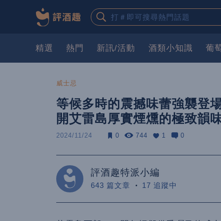
精選
熱門
新訊/活動
酒類小知識
葡
威士忌
等候多時的震撼味蕾強襲登場
開艾雷島厚實煙燻的極致韻
2024/11/24
0
744
1
0
評酒趣特派小編
643 篇文章
17 追蹤中