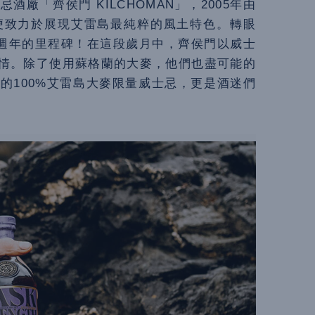
廠「齊侯門 KILCHOMAN」，2005年由
立以來，便致力於展現艾雷島最純粹的風土特色。轉眼
20週年的里程碑！在這段歲月中，齊侯門以威士
情。除了使用蘇格蘭的大麥，他們也盡可能的
的100%艾雷島大麥限量威士忌，更是酒迷們