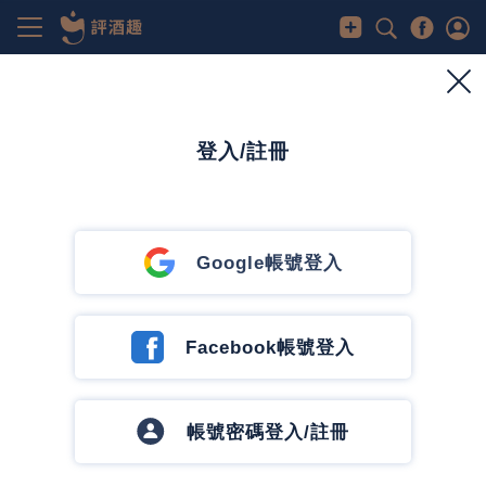
威士忌
【逛酒廠】 EP22 你不知道的山崎蒸餾所
2025/3/27
0
674
0
登入/註冊
1
威士忌鎮長
追蹤作者
28 篇文章
4 追蹤中
Google帳號登入
大家對於山崎蒸餾所應該都非常的熟悉，不過一提到
山崎，大家想到的是什麼？
Facebook帳號登入
- 貴！
- 買不起也喝不起
帳號密碼登入/註冊
- 日本比較便宜嗎？哪裡買？