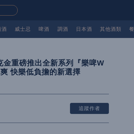
萄酒
威士忌
啤酒
調酒
日本酒
其他酒類
克金重磅推出全新系列『樂啤W
超清爽 快樂低負擔的新選擇
追蹤作者