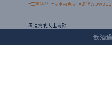
#工商時間
#金車柏克金
#樂啤WOWBEE
看這篇的人也喜歡....
飲酒
宇宙級聯名啤酒來了！ 
合作 開啟臺日合作釀
啤酒
ASAHI SUPER DR
啤酒
金車柏克金科隆啤酒 蟬
科隆啤酒』