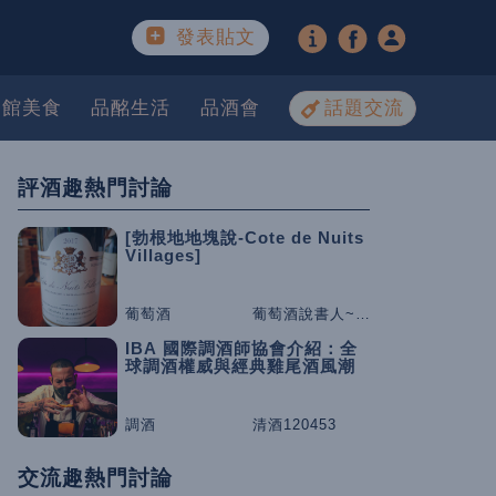
發表貼文
餐館美食
品酩生活
品酒會
話題交流
評酒趣熱門討論
[勃根地地塊說-Cote de Nuits
Villages]
葡萄酒
葡萄酒說書人~咕嚕桑
IBA 國際調酒師協會介紹：全
球調酒權威與經典雞尾酒風潮
調酒
清酒120453
交流趣熱門討論