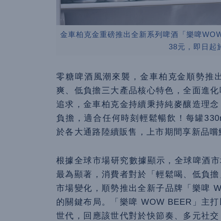
金車柏克金重磅推出全新系列啤酒「樂啤WOW B
38元，即日起
零糖啤酒風潮來襲，金車柏克金順勢推出子
爽、低負擔三大產品核心特色，全面進化
追求，金車柏克金持續秉持純麥釀造理念
負擔，適合任何時刻輕鬆暢飲！每罐330m
於各大通路陸續販售，上市期間享新品嚐
根據全球市場研究數據顯示，全球啤酒市場
最為顯著，消費者對於「輕鬆喝、低負擔
市場變化，順勢推出全新子品牌「樂啤 W
的關鍵布局。「樂啤 WOW BEER」
世代，回應該世代對於快節奏、多元社交