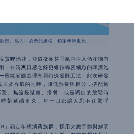
爽、歡樂、易入手的產品風格，鎖定年輕世代
蘭高品質啤酒花，於微微麥芽香氣中注入酒花獨有
術，在清爽口感之餘更維持綿密細緻的啤酒泡
一貫純麥釀造理念與特殊發酵工法，此次研發
留風味及香氣的同時，降低熱量與糖分，搭配適
享受。無論是聚會、搭餐，或是獨自的放鬆時
快樂時刻延續更久，每一口都讓人忍不住驚呼
EER」鎖定年輕消費族群，採用大膽字體與鮮明