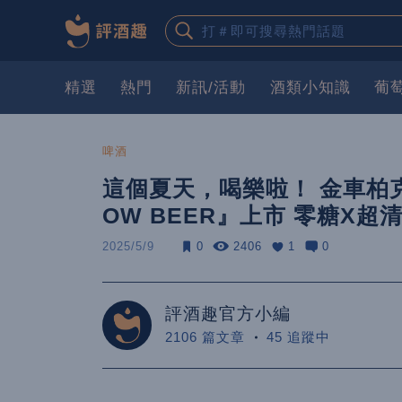
精選
熱門
新訊/活動
酒類小知識
葡
啤酒
這個夏天，喝樂啦！ 金車柏
OW BEER』上市 零糖X
2025/5/9
0
2406
1
0
評酒趣官方小編
2106 篇文章
45 追蹤中