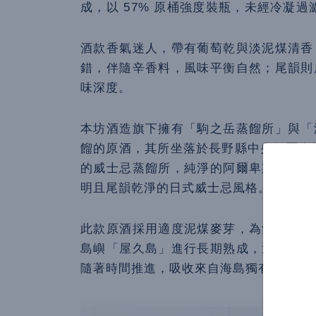
成，以 57% 原桶強度裝瓶，未經冷凝
酒款香氣迷人，帶有葡萄乾與淡泥煤清香
錯，伴隨辛香料，風味平衡自然；尾韻則
味深度。
本坊酒造旗下擁有「駒之岳蒸餾所」與「
餾的原酒，其所坐落於長野縣中央阿爾卑斯
的威士忌蒸餾所，純淨的阿爾卑斯雪融水
明且尾韻乾淨的日式威士忌風格。
此款原酒採用適度泥煤麥芽，為酒體留下
島嶼「屋久島」進行長期熟成，透過南方
隨著時間推進，吸收來自海島獨有的濕度