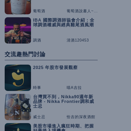
葡萄酒
葡萄酒說書人~咕嚕桑
IBA 國際調酒師協會介紹：全
球調酒權威與經典雞尾酒風潮
調酒
清酒120453
交流趣熱門討論
2025 年股市發展觀察
時事
喵A吉拉
台灣買不到，Nikka90週年新
品牌 - Nikka Frontier調和威
士忌
威士忌
恰吉的深夜酒館
美股市場進入瘋狂時期、把握
好最後入場機會