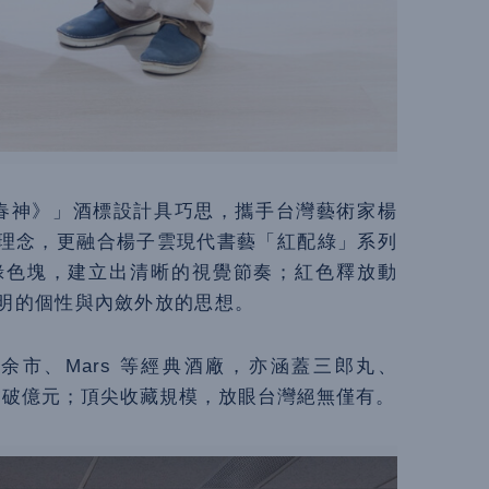
成《春神》」酒標設計具巧思，攜手台灣藝術家楊
理念，更融合楊子雲現代書藝「紅配綠」系列
綠色塊，建立出清晰的視覺節奏；紅色釋放動
明的個性與內斂外放的思想。
市、Mars 等經典酒廠，亦涵蓋三郎丸、
值突破億元；頂尖收藏規模，放眼台灣絕無僅有。