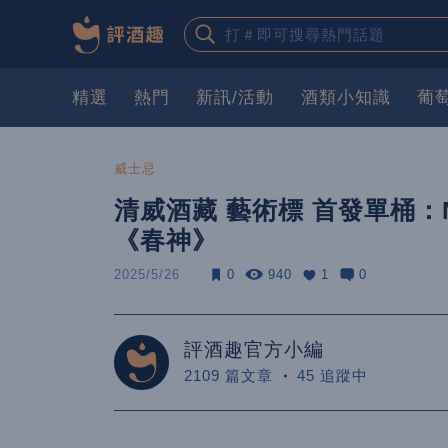
精選
熱門
新訊/活動
酒類小知識
葡
威士忌
清威酒藏 藝術標 首發單桶：M
《春神》
2025/5/26
0
940
1
0
評酒趣官方小編
2109 篇文章
45 追蹤中