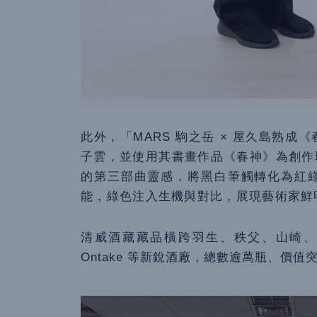
此外，「MARS 駒之岳 × 屋久島熟
子雲，並使用其書畫作品《春神》為創作
的第三部曲靈感，將黑白筆觸轉化為紅
能，綠色注入生機與對比，展現藝術家鮮
清威酒藏藏品橫跨羽生、秩父、山崎、余
Ontake 等新銳酒廠，總數逾萬瓶、價