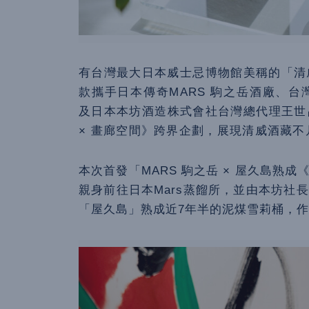
有台灣最大日本威士忌博物館美稱的「清威
款攜手日本傳奇MARS 駒之岳酒廠、
及日本本坊酒造株式會社台灣總代理王世
× 畫廊空間》跨界企劃，展現清威酒藏
本次首發「MARS 駒之岳 × 屋久島熟
親身前往日本Mars蒸餾所，並由本坊社
「屋久島」熟成近7年半的泥煤雪莉桶，