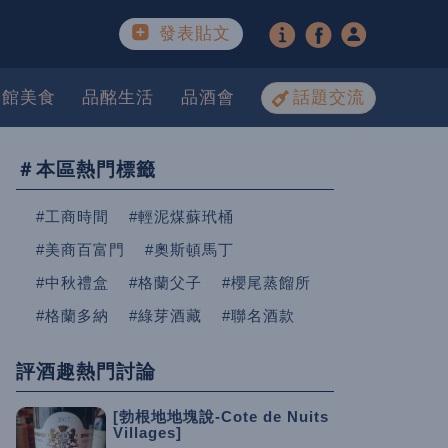
發表貼文
餐館美食
品酩生活
品酒會
話題交流
＃本區熱門標籤
#工商時間
#輕泥煤蘇玳桶
#美商百富門
#奧斯頓馬丁
#中秋禮盒
#格蘭父子
#櫻尾蒸餾所
#格蘭多納
#綠芽酒藏
#聯名酒款
評酒趣熱門討論
[勃根地地塊說-Cote de Nuits
Villages]