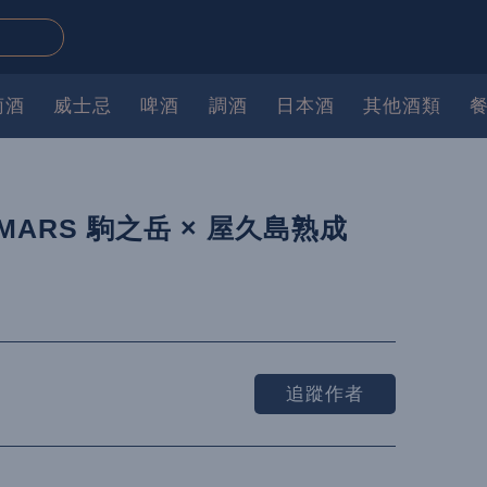
萄酒
威士忌
啤酒
調酒
日本酒
其他酒類
ARS 駒之岳 × 屋久島熟成
追蹤作者