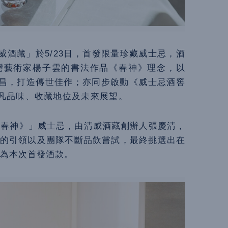
酒藏」於5/23日，首發限量珍藏威士忌，酒
台灣藝術家楊子雲的書法作品《春神》理念，以
昌，打造傳世佳作；亦同步啟動《威士忌酒窖
不凡品味、收藏地位及未來展望。
成《春神》」威士忌，由清威酒藏創辦人張慶清，
長的引領以及團隊不斷品飲嘗試，最終挑選出在
作為本次首發酒款。