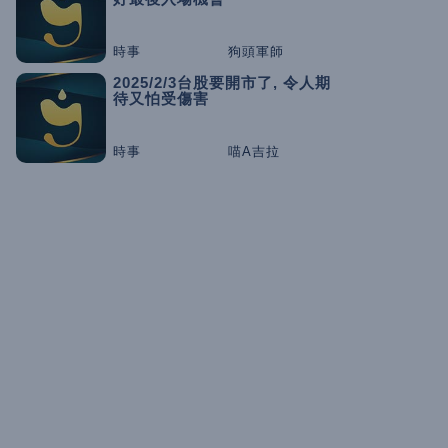
時事
狗頭軍師
2025/2/3台股要開市了, 令人期
待又怕受傷害
時事
喵A吉拉