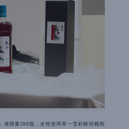
》」僅限量286瓶，全程使用單一雪莉豬頭桶熟