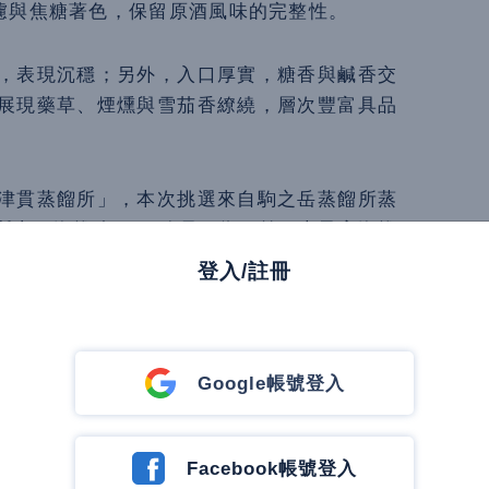
過濾與焦糖著色，保留原酒風味的完整性。
，表現沉穩；另外，入口厚實，糖香與鹹香交
展現藥草、煙燻與雪茄香繚繞，層次豐富具品
津貫蒸餾所」，本次挑選來自駒之岳蒸餾所蒸
山，海拔逾 800 公尺，為目前日本最高海拔
與冷涼空氣孕育優雅細膩、酒體飽滿、層次分
登入/註冊
低調細緻的煙燻基調；接續送至世界自然遺產
Google帳號登入
小島特殊氣候，木桶在濕潤空氣中沉穩呼吸，
與氣息，創造佳釀風味。
Facebook帳號登入