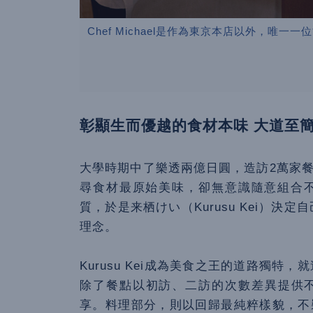
Chef Michael是作為東京本店以外，唯一一
彰顯生而優越的食材本味 大道至
大學時期中了樂透兩億日圓，造訪2萬家
尋食材最原始美味，卻無意識隨意組合
質，於是来栖けい（Kurusu Kei）決
理念。
Kurusu Kei成為美食之王的道路獨特，
除了餐點以初訪、二訪的次數差異提供不同菜
享。料理部分，則以回歸最純粹樣貌，不