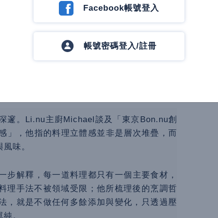
Facebook帳號登入
帳號密碼登入/註冊
on.nu創辦人来栖けい（Kurusu Kei）。
i.nu主廚Michael談及「東京Bon.nu創
的立體感」，他指的料理立體感並非是層次堆疊，而
與風味。
el進一步解釋，每一道料理都只有一個主要食材，
料理手法不被領域受限；他所梳理後的烹調哲
法，就是不做任何多餘添加與變化，只透過壓
單純。