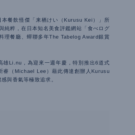
本餐飲怪傑「来栖けい（Kurusu Kei）」所
與純粹，在日本知名美食評鑑網站「食べログ
理餐廳、蟬聯多年The Tabelog Award銀賞
­­—高雄Li.nu，為迎來一週年慶，特別推出6道式
李祈睿（Michael Lee）藉此傳達創辦人Kurusu
體感與香氣等極致追求。