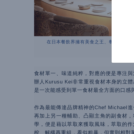
在日本餐飲界擁有美食之王、餐飲怪傑之稱的B
食材單一、味道純粹，對應的便是專注與深邃。L
辦人Kurusu Kei非常重視食材本身
是一次能感受到單一食材最全方面的口感
作為最能傳達品牌精神的Chef Micha
再加上另一種輔助、凸顯主角的副食材，
學，便是藉以萃取來獲取風味，萃取的作
榨、解構再重組，看似粗暴，但實則相對