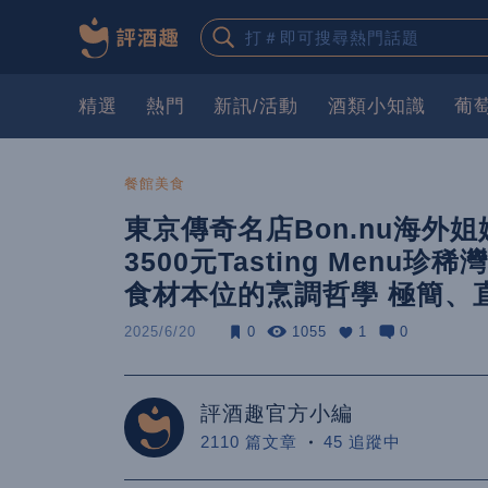
精選
熱門
新訊/活動
酒類小知識
葡
餐館美食
東京傳奇名店Bon.nu海外姐
3500元Tasting Men
食材本位的烹調哲學 極簡、
2025/6/20
0
1055
1
0
評酒趣官方小編
2110 篇文章
45 追蹤中