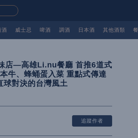
萄酒
威士忌
啤酒
調酒
日本酒
其他酒類
妹店—高雄Li.nu餐廳 首推6道式
u珍稀灣本牛、蜂蛹蛋入菜 重點式傳達
直球對決的台灣風土
追蹤作者