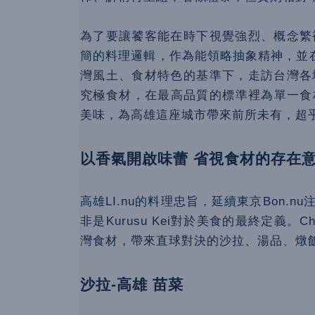
為了要讓饕客能在時下視覺強烈、概念繁複的
簡的料理邏輯，作為能領略抽象精神，並在台
灣風土、食材特色的基準下，走訪台灣各地尋
究極食材，在最高品質的標準裡為單一食
美味，為高雄這座城市帶來前所未有，超乎尋常
以香氣開啟味蕾 省視食材的存在
高雄LI.nu的料理忠旨，延續東京Bon.
非是Kurusu Kei對於美食的最終定義。Che
灣食材，帶來直球對決的沙拉、湯品、燉飯等6道
沙拉-高雄 苗菜