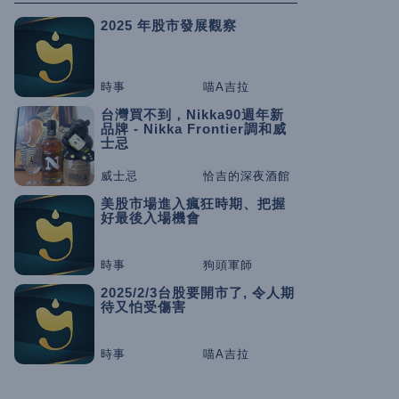
2025 年股市發展觀察
時事
喵A吉拉
台灣買不到，Nikka90週年新
品牌 - Nikka Frontier調和威
士忌
威士忌
恰吉的深夜酒館
美股市場進入瘋狂時期、把握
好最後入場機會
時事
狗頭軍師
2025/2/3台股要開市了, 令人期
待又怕受傷害
時事
喵A吉拉