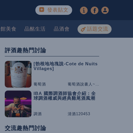
發表貼文
餐館美食
品酩生活
品酒會
話題交流
評酒趣熱門討論
[勃根地地塊說-Cote de Nuits
Villages]
葡萄酒
葡萄酒說書人~咕嚕桑
IBA 國際調酒師協會介紹：全
球調酒權威與經典雞尾酒風潮
調酒
清酒120453
交流趣熱門討論