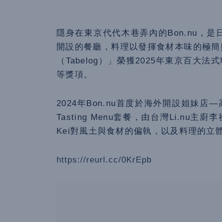
隱身在東京代代木巷弄內的Bon.nu，是日
開設的餐廳，料理以發揮食材本味的極簡
（Tabelog）」榮獲2025年東京百大法式料
等獎項。
2024年Bon.nu首度於海外開設姐妹店­­
Tasting Menu套餐，由台灣Li.nu主廚
Kei對風土與食材的偏執，以及料理的立
https://reurl.cc/0KrEpb