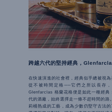
跨越六代的堅持經典，Glenfarcl
在快速演進的社會裡，經典似乎總被視為
從不被時間定格──它們之所以長存
Glenfarclas 格蘭花格便是如此一種經典
代的酒廠，始終選擇走一條不趕時間的路。Gl
莉桶熟成的工藝，成為少數仍堅守古法的