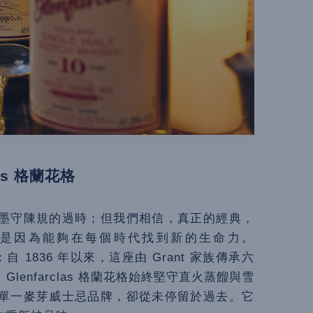
as 格蘭花格
墨守陳規的過時；但我們相信，真正的經典，
，是因為能夠在每個時代找到新的生命力。
：自 1836 年以來，這座由 Grant 家族傳承六
enfarclas 格蘭花格始終堅守直火蒸餾與雪
單一麥芽威士忌品牌，卻從未停留於過去。它