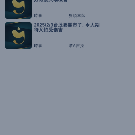
時事
狗頭軍師
2025/2/3台股要開市了, 令人期
待又怕受傷害
時事
喵A吉拉