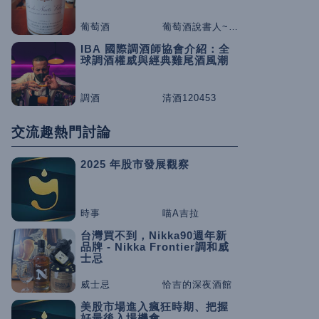
葡萄酒
葡萄酒說書人~咕嚕桑
IBA 國際調酒師協會介紹：全
球調酒權威與經典雞尾酒風潮
調酒
清酒120453
交流趣熱門討論
2025 年股市發展觀察
時事
喵A吉拉
台灣買不到，Nikka90週年新
品牌 - Nikka Frontier調和威
士忌
威士忌
恰吉的深夜酒館
美股市場進入瘋狂時期、把握
好最後入場機會