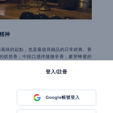
精神
雪莉風味的起點，也是最值得細品的日常經典。香
的烘焙香；中段口感伴隨微辛香，麥芽蜂蜜的
韻類似柑橘汽水，建構出輕巧卻富有層次的節
款 15 年」以獨樹一格的 46% 靈魂濃度，
登入/註冊
nt 親自調製，成就最剛好的那股醇厚風味，是行家品
人放上英國首相宅邸「唐寧街 10 號」的餐桌
奇。琥珀酒色中，散發太妃糖奶油香氣，融合
Google帳號登入
香，釋放格蘭花格標誌性的柴火焦香苦甜感。「格蘭花格經
甜梨煙燻味綻放，尾韻長且平順，帶有雪莉標誌性