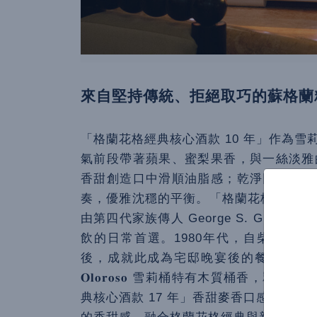
來自堅持傳統、拒絕取巧的蘇格蘭
「格蘭花格經典核心酒款 10 年」作為
氣前段帶著蘋果、蜜梨果香，與一絲淡雅
香甜創造口中滑順油脂感；乾淨回甘的尾
奏，優雅沈穩的平衡。「格蘭花格經典核心酒
由第四代家族傳人 George S. Gra
飲的日常首選。1980年代，自柴契爾夫
後，成就此成為宅邸晚宴後的餐後酒傳
𝐎𝐥𝐨𝐫𝐨𝐬𝐨 雪莉桶特有木質桶
典核心酒款 17 年」香甜麥香口感帶著