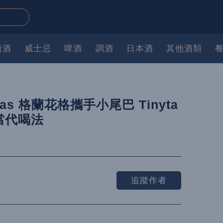
萄酒
威士忌
啤酒
調酒
日本酒
其他酒類
las 格蘭花格攜手小尾巴 Tinyta
當代喝法
追蹤作者