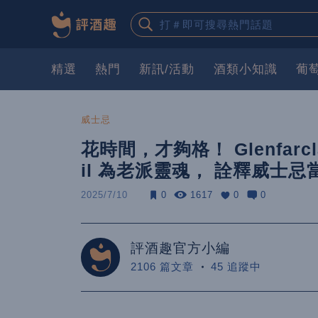
精選
熱門
新訊/活動
酒類小知識
葡
威士忌
花時間，才夠格！ Glenfarc
il 為老派靈魂， 詮釋威士忌
2025/7/10
0
1617
0
0
評酒趣官方小編
2106 篇文章
45 追蹤中