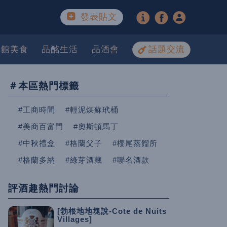
發表貼文
餐館美食
品酩生活
品酒會
話題交流
＃本區熱門標籤
#工商時間
#輕泥煤蘇玳桶
#美商百富門
#奧斯頓馬丁
#中秋禮盒
#格蘭父子
#櫻尾蒸餾所
#格蘭多納
#綠芽酒藏
#聯名酒款
評酒趣熱門討論
[勃根地地塊說-Cote de Nuits
Villages]