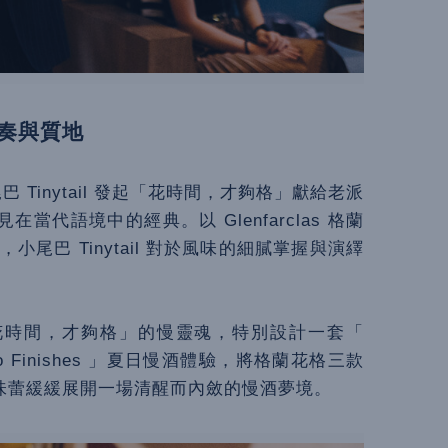
奏與質地
尾巴 Tinytail 發起「花時間，才夠格」獻給老派
代語境中的經典。以 Glenfarclas 格蘭
經，小尾巴 Tinytail 對於風味的細膩掌握與演繹
 為呼應「花時間，才夠格」的慢靈魂，特別設計一套「
m & Two Finishes 」夏日慢酒體驗，將格蘭花格三款
味蕾緩緩展開一場清醒而內斂的慢酒夢境。