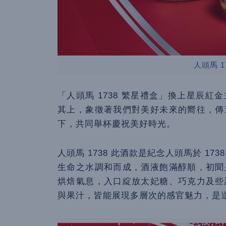
人頭馬 1
「人頭馬 1738 繁星禮盒」換上星辰
其上，象徵著我們對美好未來的嚮往，傳
下，共同舉杯慶祝美好時光。
人頭馬 1738 此酒款是紀念人頭馬於 1
生命之水調和而成，酒液飽滿醇順，初聞
烘焙氣息，入口綻放太妃糖、巧克力及些
與果汁，皆能展現多層次的感官魅力，是