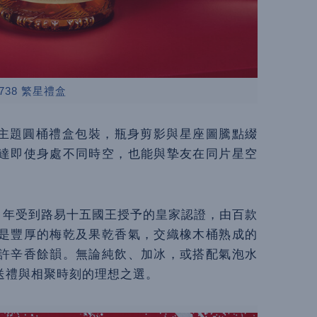
738 繁星禮盒
紅金主題圓桶禮盒包裝，瓶身剪影與星座圖騰點綴
達即使身處不同時空，也能與摯友在同片星空
738 年受到路易十五國王授予的皇家認證，由百款
是豐厚的梅乾及果乾香氣，交織橡木桶熟成的
許辛香餘韻。無論純飲、加冰，或搭配氣泡水
送禮與相聚時刻的理想之選。