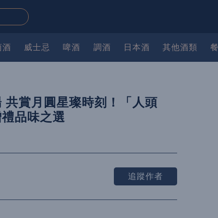
萄酒
威士忌
啤酒
調酒
日本酒
其他酒類
 共賞月圓星璨時刻！「人頭
贈禮品味之選
追蹤作者