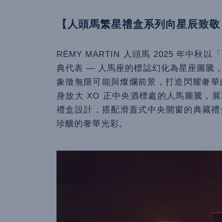
【人頭馬繁星禮盒系列向星辰致敬
RÉMY MARTIN 人頭馬 2025 年
典代表 — 人馬座的標誌幻化為星座圖騰
象徵無限可能與燦爛前景，打造閃耀奢華的
身放大 XO 正中央酒標處的人馬圖騰，
禮盒設計，搭配滑蓋式中央開窗的典藏禮
珍釀的奢華光彩。