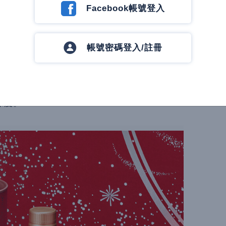
Facebook帳號登入
RTIN 人頭馬 XO
帳號密碼登入/註冊
師 Baptiste Loiseau 的代表之作，精選自數
味結合茉莉花等新鮮白花氣息，豐沛的各式成
及肉桂辛香，在中秋佳節感受人頭馬 300 餘
深度。