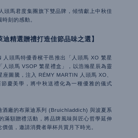
節，人頭馬君度集團旗下雙品牌，傾情獻上中秋佳
圓時刻的感動。
布萊迪精選贈禮打造佳節品味之選】
IN 人頭馬特優香檳干邑推出「人頭馬 XO 繁星
「人頭馬 VSOP 繁星禮盒」，以浩瀚星辰為靈
騰，注入 RÉMY MARTIN 人頭馬 XO、
合東西節慶美學，將中秋送禮化為一種優雅的儀式
迪酒廠的布萊迪系列 (Bruichladdich) 與波夏系
推出期間限定的滿額贈禮活動，將品牌風味與匠心哲學延伸
念價值，邀請消費者舉杯共賞月下時光。