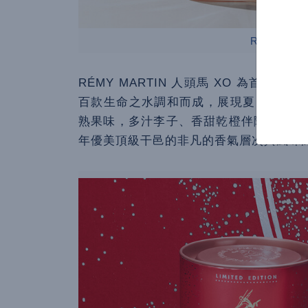
RÉMY MA
RÉMY MARTIN 人頭馬 XO 為首席酒窖大
百款生命之水調和而成，展現夏日水果風
熟果味，多汁李子、香甜乾橙伴隨些許臻果
年優美頂級干邑的非凡的香氣層次與風味