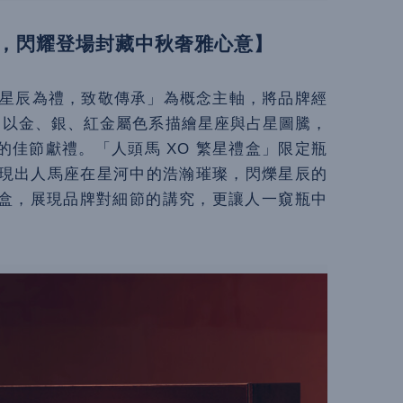
，閃耀登場封藏中秋奢雅心意】
中秋以「星辰為禮，致敬傳承」為概念主軸，將品牌經
，以金、銀、紅金屬色系描繪星座與占星圖騰，
佳節獻禮。「人頭馬 XO 繁星禮盒」限定瓶
展現出人馬座在星河中的浩瀚璀璨，閃爍星辰的
盒，展現品牌對細節的講究，更讓人一窺瓶中