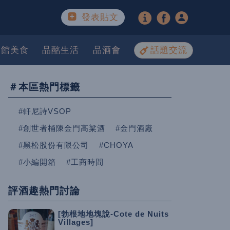
發表貼文
餐館美食
品酩生活
品酒會
話題交流
＃本區熱門標籤
#軒尼詩VSOP
#創世者桶陳金門高粱酒
#金門酒廠
#黑松股份有限公司
#CHOYA
#小編開箱
#工商時間
評酒趣熱門討論
[勃根地地塊說-Cote de Nuits
Villages]