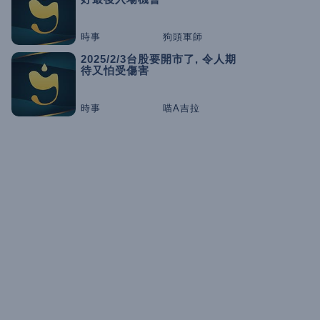
時事
狗頭軍師
2025/2/3台股要開市了, 令人期
待又怕受傷害
時事
喵A吉拉