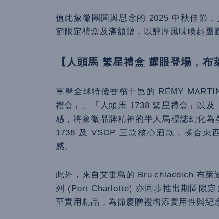
值此象徵團圓與思念的 2025 中秋佳
節限定禮盒及滿額贈，以醇厚風味喚起團
【人頭馬 繁星禮盒 耀眼登場，
享譽全球特優香檳干邑的 RÉMY MART
禮盒」、「人頭馬 1738 繁星禮盒」以及
感，將象徵品牌精神的半人馬標誌幻化為星座圖
1738 及 VSOP 三款核心酒款，揉
感。
此外，來自艾雷島的 Bruichladdich 布萊
列 (Port Charlotte) 亦同步
至實用精品，為節慶贈禮增添實用性與紀