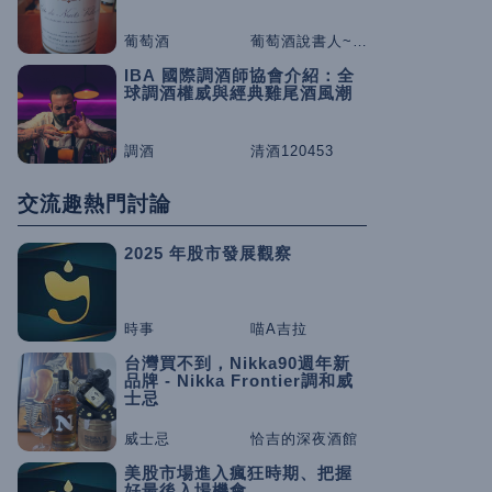
葡萄酒
葡萄酒說書人~咕嚕桑
IBA 國際調酒師協會介紹：全
球調酒權威與經典雞尾酒風潮
調酒
清酒120453
交流趣熱門討論
2025 年股市發展觀察
時事
喵A吉拉
台灣買不到，Nikka90週年新
品牌 - Nikka Frontier調和威
士忌
威士忌
恰吉的深夜酒館
美股市場進入瘋狂時期、把握
好最後入場機會