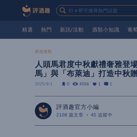
精選
熱門
新訊/活動
酒類小知識
葡
其他酒類
人頭馬君度中秋獻禮奢雅登場
馬」與「布萊迪」打造中秋
2025/9/1
0
4566
1
1
評酒趣官方小編
2108 篇文章
45 追蹤中