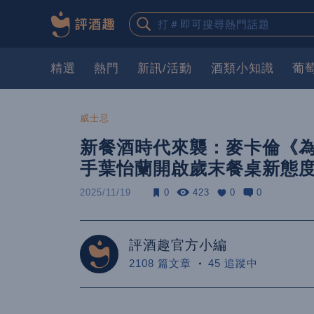
精選
熱門
新訊/活動
酒類小知識
葡
威士忌
新餐酒時代來襲：麥卡倫《為
手葉怡蘭開啟歲末餐桌新態
2025/11/19
0
423
0
0
評酒趣官方小編
2108 篇文章
45 追蹤中