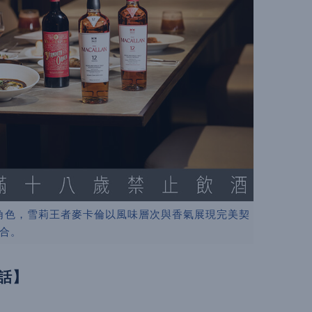
角色，雪莉王者麥卡倫以風味層次與香氣展現完美契
合。
話】