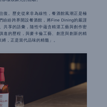
往復。歷史從來非為線性，餐酒館風潮正是極
跨界開設餐酒館，將Fine Dining的嚴謹
、共享的語彙，隨性中蘊含精湛工藝與創作密
俱進的歷程，與麥卡倫工藝、創意與創新的精
束縛，正是當代品味的精髓」。