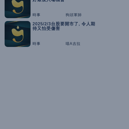
時事
狗頭軍師
2025/2/3台股要開市了, 令人期
待又怕受傷害
時事
喵A吉拉