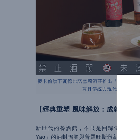
麥卡倫旗下瓦德比諾雪莉酒莊推出「Vermout
兼具傳統與現代風韻，精
【經典重塑 風味解放：成就當代
新世代的餐酒館，不只是回歸傳統，而是在經
Yao」的油封鴨胗與普羅旺斯燉蔬菜，將