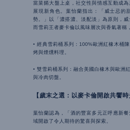
當菜餚大盤上桌，社交性與情感互動成為
展現新角色。葉怡蘭指出：「威士忌的
勢。」以「濃搭濃、淡配淡」為原則，威
而雪莉王者麥卡倫以風味層次與香氣著稱
• 經典雪莉桶系列：100%歐洲紅橡木
烤與煙燻料理。
• 雙雪莉桶系列：融合美國白橡木與歐洲
與冷肉切盤。
【歲末之選：以麥卡倫開啟共饗時
葉怡蘭認為，「酒的豐富多元正呼應新餐
域開啟了令人期待的驚喜與探索。