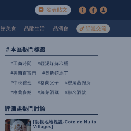
發表貼文
餐館美食
品酩生活
品酒會
話題交流
＃本區熱門標籤
#工商時間
#輕泥煤蘇玳桶
#美商百富門
#奧斯頓馬丁
#中秋禮盒
#格蘭父子
#櫻尾蒸餾所
#格蘭多納
#綠芽酒藏
#聯名酒款
評酒趣熱門討論
[勃根地地塊說-Cote de Nuits
Villages]