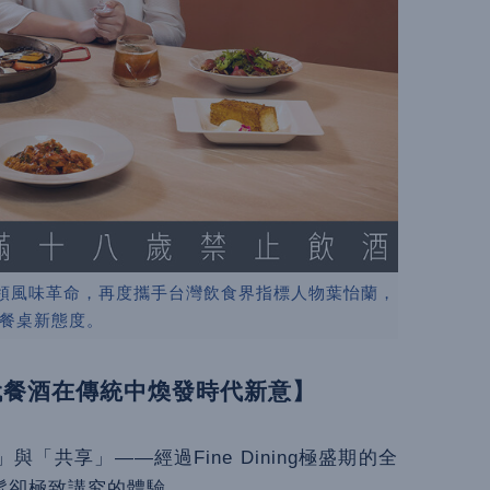
領風味革命，再度攜手台灣飲食界指標人物葉怡蘭，
餐桌新態度。
代餐酒在傳統中煥發時代新意】
共享」——經過Fine Dining極盛期的全
鬆卻極致講究的體驗。