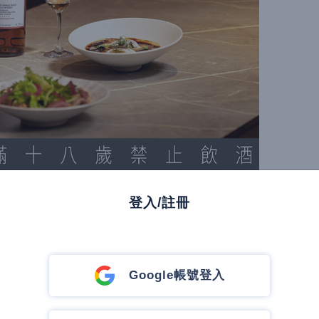
h Origen」香艾酒，以麥卡倫初次橡木桶潤養而成，
登入/註冊
彩體現從工藝延展出的創造力。
風味的無限可能】
Google帳號登入
典中創造驚喜。比方「Encore Là par
熟悉菜色轉化為新潮體驗。空間設計更是風格碰