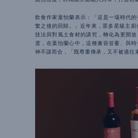
飲食作家葉怡蘭表示：「這是一場時代的
繁之後的回歸。」近年來，眾多星級主廚們紛紛
技法與對風土食材的講究，轉化為更開放
度，在葉怡蘭心中，這種兼容並蓄、與時
神不謀而合，「既尊重傳承，又不被過往