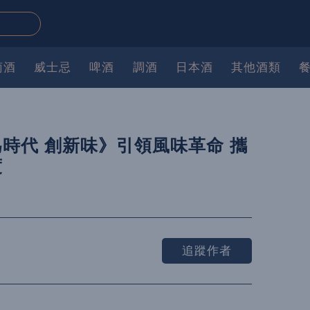
萄酒
威士忌
啤酒
調酒
日本酒
其他酒類
時代 創新味》引領風味革命 攜
度
追蹤作者