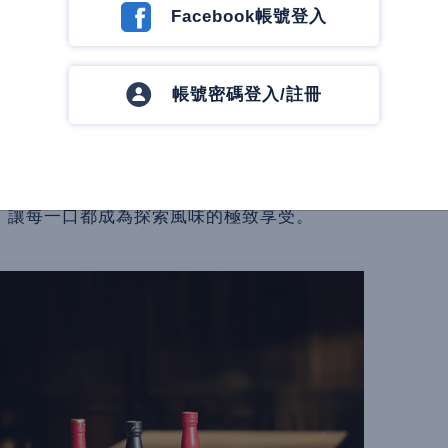
Facebook帳號登入
N純正西班牙餐廳的前衛美學，餐酒館躍然成為
帳號密碼登入/註冊
界，不僅完整掌握雪莉橡木桶供應鏈，更是業
「雪莉酒界羅曼尼康帝」的Valdespino推
irgin Oak潤桶雪莉酒為基底，依循古法加入植物浸
酒，精彩體現從工藝延展出的創造力，也呼應
」讓每一口都成為探索風味的極致享受。