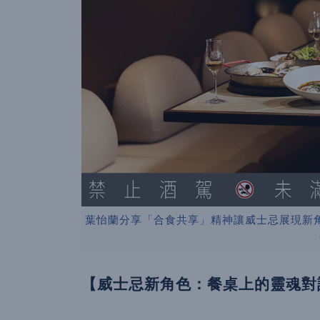
葉怡蘭分享「合食共享」精神讓威士忌展現新
【威士忌新角色：餐桌上的靈魂對