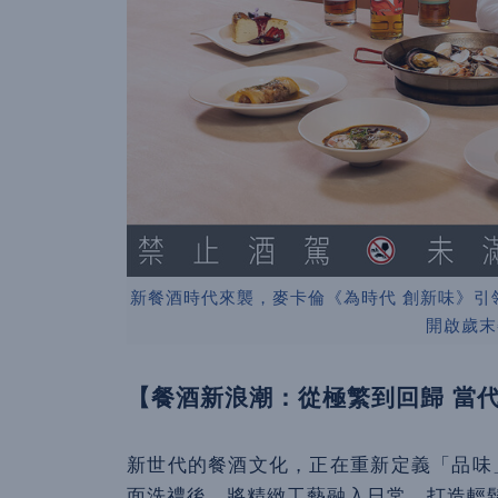
新餐酒時代來襲，麥卡倫《為時代 創新味》引
開啟歲末
【餐酒新浪潮：從極繁到回歸 當
新世代的餐酒文化，正在重新定義「品味」與「
面洗禮後，將精緻工藝融入日常，打造輕