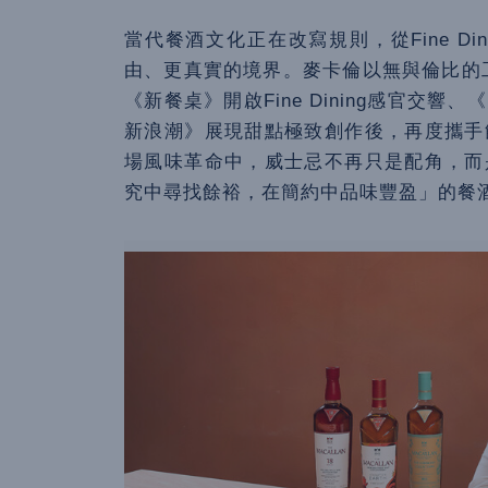
當代餐酒文化正在改寫規則，從Fine D
由、更真實的境界。麥卡倫以無與倫比的
《新餐桌》開啟Fine Dining感官交
新浪潮》展現甜點極致創作後，再度攜手
場風味革命中，威士忌不再只是配角，而
究中尋找餘裕，在簡約中品味豐盈」的餐