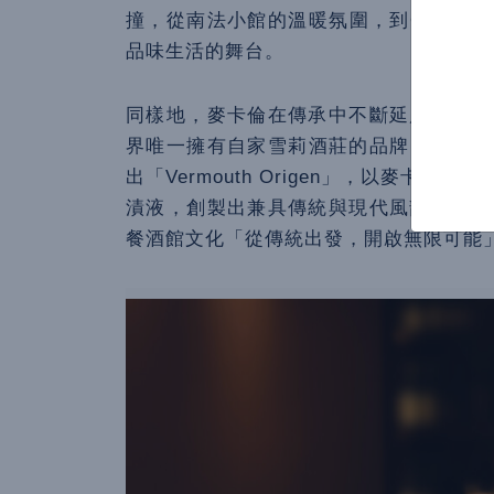
撞，從南法小館的溫暖氛圍，到ORIGE
品味生活的舞台。
同樣地，麥卡倫在傳承中不斷延展工藝邊
界唯一擁有自家雪莉酒莊的品牌，旗下被譽為
出「Vermouth Origen」，以麥卡倫V
漬液，創製出兼具傳統與現代風韻的香艾
餐酒館文化「從傳統出發，開啟無限可能