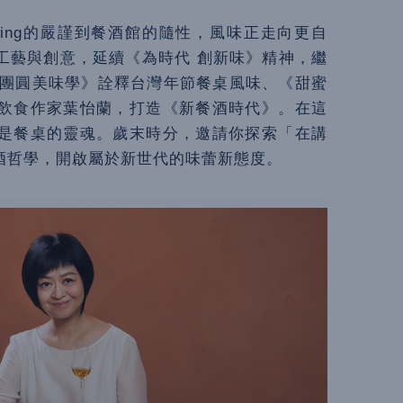
ining的嚴謹到餐酒館的隨性，風味正走向更自
工藝與創意，延續《為時代 創新味》精神，繼
響、《團圓美味學》詮釋台灣年節餐桌風味、《甜蜜
飲食作家葉怡蘭，打造《新餐酒時代》。在這
是餐桌的靈魂。歲末時分，邀請你探索「在講
酒哲學，開啟屬於新世代的味蕾新態度。