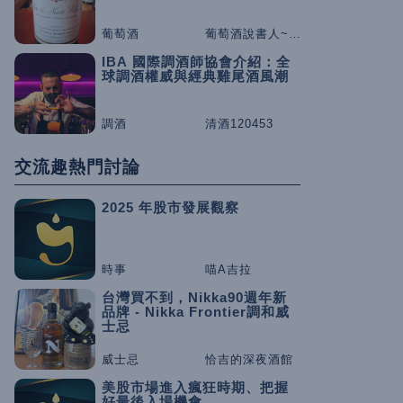
葡萄酒
葡萄酒說書人~咕嚕桑
IBA 國際調酒師協會介紹：全
球調酒權威與經典雞尾酒風潮
調酒
清酒120453
交流趣熱門討論
2025 年股市發展觀察
時事
喵A吉拉
台灣買不到，Nikka90週年新
品牌 - Nikka Frontier調和威
士忌
威士忌
恰吉的深夜酒館
美股市場進入瘋狂時期、把握
好最後入場機會