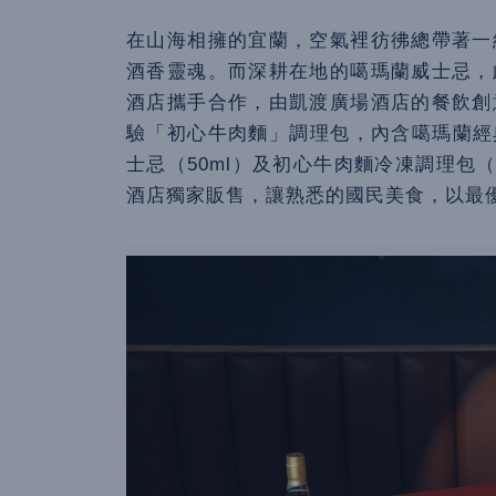
在山海相擁的宜蘭，空氣裡彷彿總帶著一
酒香靈魂。而深耕在地的噶瑪蘭威士忌，
酒店攜手合作，由凱渡廣場酒店的餐飲創
驗「初心牛肉麵」調理包，內含噶瑪蘭經典獨
士忌（50ml）及初心牛肉麵冷凍調理包（
酒店獨家販售，讓熟悉的國民美食，以最