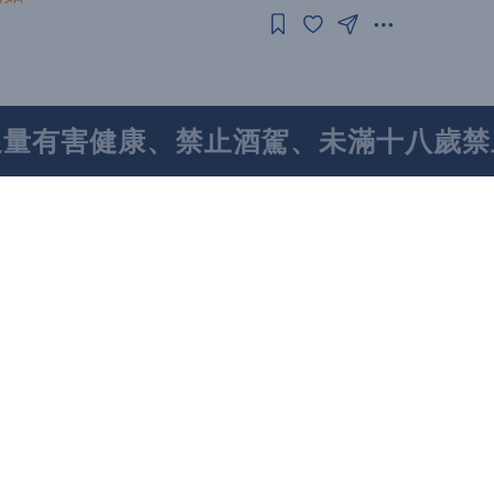
過量有害健康、禁止酒駕、未滿十八歲禁
7年米其林一星，5年綠星 歡慶米其林星級評鑑連
/25推出內用優惠！
評酒趣官方小編
登場，打破高價印象，每桌16,800元起 米其
最高享5,000元現金回饋
評酒趣官方小編
揭曉 419間店家為臺灣餐飲大放