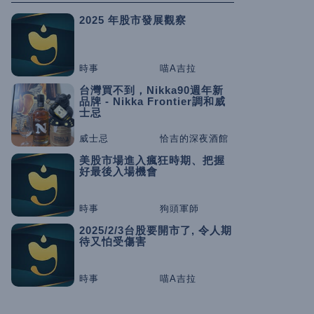
2025 年股市發展觀察
時事
喵A吉拉
台灣買不到，Nikka90週年新
品牌 - Nikka Frontier調和威
士忌
威士忌
恰吉的深夜酒館
美股市場進入瘋狂時期、把握
好最後入場機會
時事
狗頭軍師
2025/2/3台股要開市了, 令人期
待又怕受傷害
時事
喵A吉拉