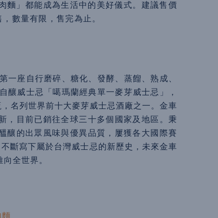
肉麵」都能成為生活中的美好儀式。建議售價
販售，數量有限，售完為止。
灣第一座自行磨碎、糖化、發酵、蒸餾、熟成、
瓶自釀威士忌「噶瑪蘭經典單一麥芽威士忌」，
0萬瓶，名列世界前十大麥芽威士忌酒廠之一。金車
新，目前已銷往全球三十多個國家及地區。秉
醞釀的出眾風味與優異品質，屢獲各大國際賽
，不斷寫下屬於台灣威士忌的新歷史，未來金車
推向全世界。
肉麵