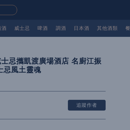
萄酒
威士忌
啤酒
調酒
日本酒
其他酒類
士忌攜凱渡廣場酒店 名廚江振
士忌風土靈魂
追蹤作者