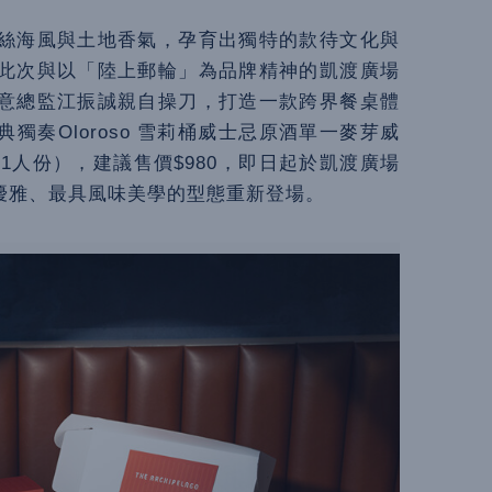
絲海風與土地香氣，孕育出獨特的款待文化與
此次與以「陸上郵輪」為品牌精神的凱渡廣場
意總監江振誠親自操刀，打造一款跨界餐桌體
奏Oloroso 雪莉桶威士忌原酒單一麥芽威
1人份），建議售價$980，即日起於凱渡廣場
優雅、最具風味美學的型態重新登場。