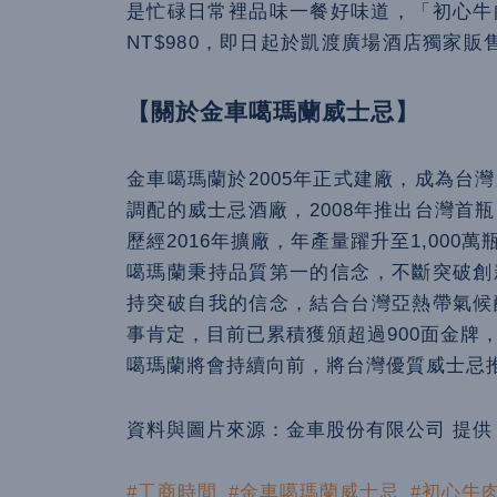
是忙碌日常裡品味一餐好味道，「初心牛
NT$980，即日起於凱渡廣場酒店獨家
【關於金車噶瑪蘭威士忌】
金車噶瑪蘭於2005年正式建廠，成為台
調配的威士忌酒廠，2008年推出台灣首
歷經2016年擴廠，年產量躍升至1,00
噶瑪蘭秉持品質第一的信念，不斷突破創
持突破自我的信念，結合台灣亞熱帶氣候
事肯定，目前已累積獲頒超過900面金牌
噶瑪蘭將會持續向前，將台灣優質威士忌
資料與圖片來源：金車股份有限公司 提供
#工商時間
#金車噶瑪蘭威士忌
#初心牛