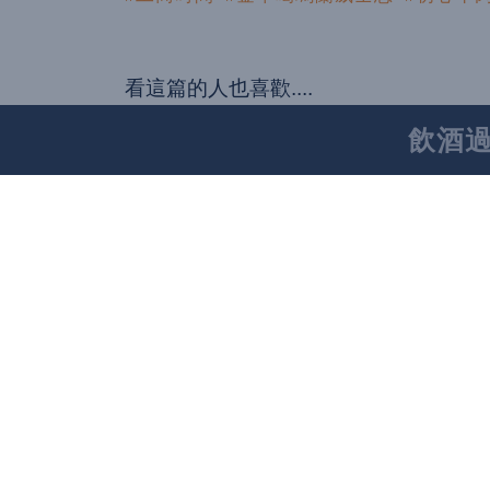
看這篇的人也喜歡....
飲酒
山海樓 2025年蟬聯
年獲獎 山海樓8/26-9
餐館美食
台北喜來登全新婚宴專案
林名廚加持雙菜單・下訂
餐館美食
《臺灣米其林指南 2025》完整名單
異彩！