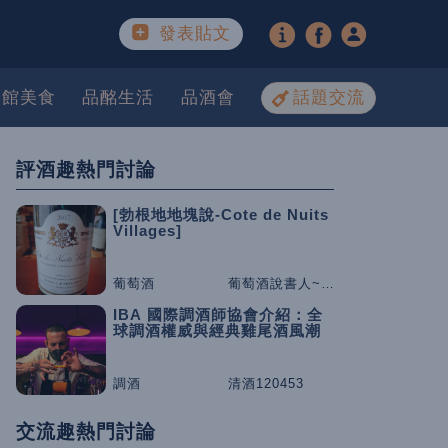
發表貼文
餐館美食
品酩生活
品酒會
話題交流
評酒趣熱門討論
[勃根地地塊說-Cote de Nuits
Villages]
葡萄酒
葡萄酒說書人~咕嚕桑
IBA 國際調酒師協會介紹：全
球調酒權威與經典雞尾酒風潮
調酒
清酒120453
交流趣熱門討論