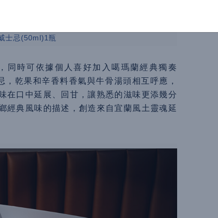
1人份)及噶瑪蘭經典獨奏Oloroso雪莉桶威士忌原
士忌(50ml)1瓶
，同時可依據個人喜好加入噶瑪蘭經典獨奏
威士忌，乾果和辛香料香氣與牛骨湯頭相互呼應，
味在口中延展、回甘，讓熟悉的滋味更添幾分
鄉經典風味的描述，創造來自宜蘭風土靈魂延