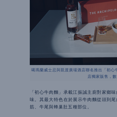
噶瑪蘭威士忌與凱渡廣場酒店聯名推出「初心牛
店獨家販售，數
「初心牛肉麵」承載江振誠主廚對家鄉味
味。其最大特色在於展示牛肉麵從頭到尾
筋、牛尾與蜂巢肚五種部位。