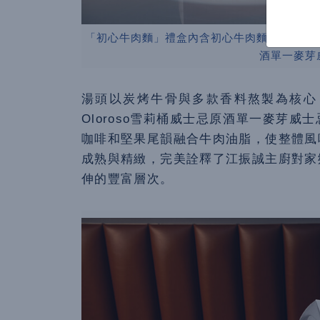
「初心牛肉麵」禮盒內含初心牛肉麵冷凍調理包(
酒單一麥芽威
湯頭以炭烤牛骨與多款香料熬製為核心
Oloroso雪莉桶威士忌原酒單一麥芽
咖啡和堅果尾韻融合牛肉油脂，使整體風
成熟與精緻，完美詮釋了江振誠主廚對家
伸的豐富層次。