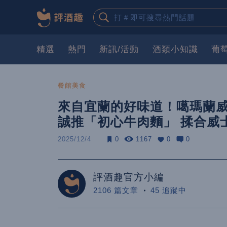
精選
熱門
新訊/活動
酒類小知識
葡
餐館美食
來自宜蘭的好味道！噶瑪蘭威
誠推「初心牛肉麵」 揉合威
2025/12/4
0
1167
0
0
評酒趣官方小編
2106 篇文章
45 追蹤中