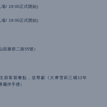
放入場/ 19:00正式開始)
放入場/ 19:00正式開始)
中山區樂群二路55號）
0的美福主廚客製餐點，並尊獻《大摩雪莉三桶12年
作為專屬伴手禮）