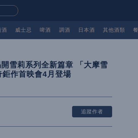
萄酒
威士忌
啤酒
調酒
日本酒
其他酒類
開雪莉系列全新篇章 「大摩雪
奇鉅作首映會4月登場
追蹤作者