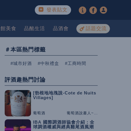
發表貼文
餐館美食
品酩生活
品酒會
話題交流
＃本區熱門標籤
#城市好酒
#中秋禮盒
#工商時間
評酒趣熱門討論
[勃根地地塊說-Cote de Nuits
Villages]
葡萄酒
葡萄酒說書人~咕嚕桑
IBA 國際調酒師協會介紹：全
球調酒權威與經典雞尾酒風潮