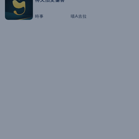
時事
喵A吉拉