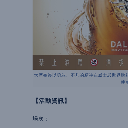
大摩始終以勇敢、不凡的精神在威士忌世界脫
芽
【活動資訊】
場次：