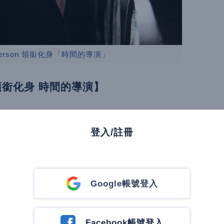
aterson 領銜化身「時間的導演」
on 領銜化身 時間的導演】
rd Paterson 親自詮釋威士忌從風土、蒸餾、
驗形式，呈現大摩如何將時間轉化為風味與藝
登入/註冊
級威士忌指標】
Google帳號登入
來為大摩全球最重要市場之一，透過持續深耕
芽威士忌的高度認知。本次活動不僅是新品發
Facebook帳號登入