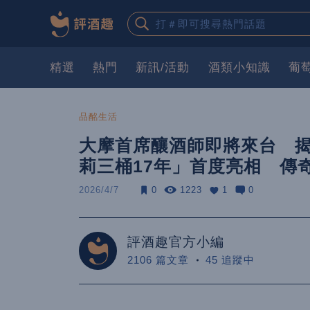
精選
熱門
新訊/活動
酒類小知識
葡
品酩生活
大摩首席釀酒師即將來台 揭
莉三桶17年」首度亮相 傳
2026/4/7
0
1223
1
0
評酒趣官方小編
2106 篇文章
45 追蹤中