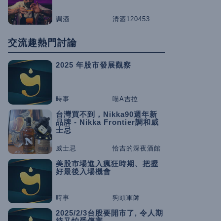
調酒
清酒120453
交流趣熱門討論
2025 年股市發展觀察
時事
喵A吉拉
台灣買不到，Nikka90週年新
品牌 - Nikka Frontier調和威
士忌
威士忌
恰吉的深夜酒館
美股市場進入瘋狂時期、把握
好最後入場機會
時事
狗頭軍師
2025/2/3台股要開市了, 令人期
待又怕受傷害