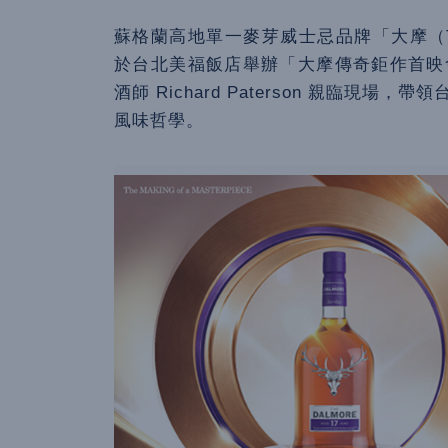
蘇格蘭高地單一麥芽威士忌品牌「大摩（The 
於台北美福飯店舉辦「大摩傳奇鉅作首映
酒師 Richard Paterson 親臨
風味哲學。